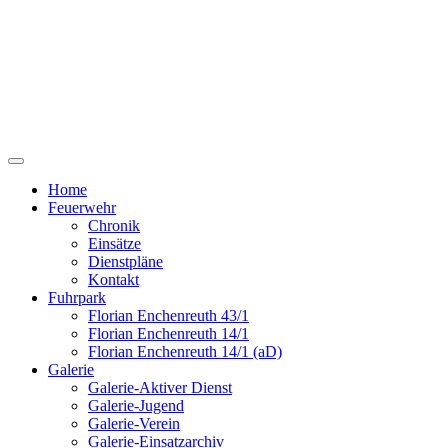
Zum
Inhalt
springen
FF-Enchenreuth
Home
Feuerwehr
Chronik
Einsätze
Dienstpläne
Kontakt
Fuhrpark
Florian Enchenreuth 43/1
Florian Enchenreuth 14/1
Florian Enchenreuth 14/1 (aD)
Galerie
Galerie-Aktiver Dienst
Galerie-Jugend
Galerie-Verein
Galerie-Einsatzarchiv